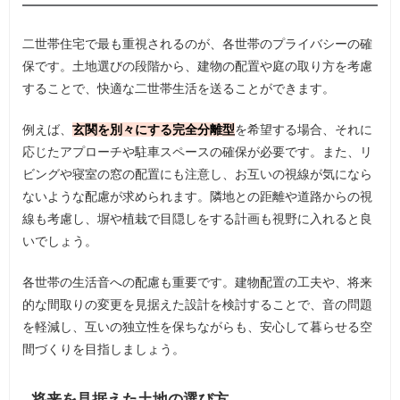
二世帯住宅で最も重視されるのが、各世帯のプライバシーの確
保です。土地選びの段階から、建物の配置や庭の取り方を考慮
することで、快適な二世帯生活を送ることができます。
例えば、
玄関を別々にする完全分離型
を希望する場合、それに
応じたアプローチや駐車スペースの確保が必要です。また、リ
ビングや寝室の窓の配置にも注意し、お互いの視線が気になら
ないような配慮が求められます。隣地との距離や道路からの視
線も考慮し、塀や植栽で目隠しをする計画も視野に入れると良
いでしょう。
各世帯の生活音への配慮も重要です。建物配置の工夫や、将来
的な間取りの変更を見据えた設計を検討することで、音の問題
を軽減し、互いの独立性を保ちながらも、安心して暮らせる空
間づくりを目指しましょう。
将来を見据えた土地の選び方