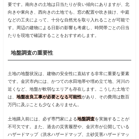
要です。南向きの土地は日当たりが良い傾向にありますが、北
向きや東向き、西向きの土地でも、窓の配置や吹き抜け、中庭
などの工夫によって、十分な自然光を取り入れることが可能で
す。周辺の建物による日影の影響も考慮し、時間帯ごとの日当
たりを現地で確認することをおすすめします。
地盤調査の重要性
土地の地盤状況は、建物の安全性に直結する非常に重要な要素
です。金沢市内には、かつての水田地帯や埋め立て地、河川の
近くなど、地盤が軟弱なエリアも存在します。こうした土地で
は、
地盤改良工事が必要となる可能性
があり、その費用は数百
万円に及ぶことも少なくありません。
土地購入前には、必ず専門家による
地盤調査
を実施することが
不可欠です。また、過去の災害履歴や、金沢市が公開している
ハザードマップ（洪水ハザードマップ、土砂災害ハザードマッ