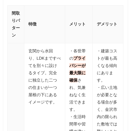
間取
りパ
特徴
メリット
デメリット
ター
ン
玄関から水回
・各世帯
・建築コス
り、LDKまですべ
の
プライ
トが最も高
てを別々に設け
バシーが
くなる傾向
るタイプ。完全
最大限に
にありま
に独立した二つ
確保
さ
す。
の住まいが一つ
れ、気兼
・広い土地
屋根の下にある
ねなく生
が必要とな
イメージです。
活できま
る場合が多
す。
く、金沢市
・生活時
内の限られ
間帯や習
た敷地では