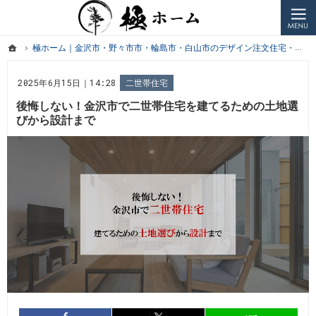
プロの目線からご提案。金沢市・野々市・白山市・かほく市などのデザイン注文住宅・高気密高断
極ホームコラム｜金沢市・野々市市・白山市・かほく市などの新築戸建・注文住宅、ペットと暮ら
ホーム
極ホーム｜金沢市・野々市市・輪島市・白山市のデザイン注文住宅・高気密高断熱住宅・ペットと暮らす家・リフォームを手がける工務店のお役立ちコラム
ホーム
極ホーム｜金沢市・野々市市・輪島市・白山市のデザイン注文住宅・高気密高断熱住宅・ペットと暮らす家・リフォームを手がける工務店のお役立ちコラム
2025年6月15日｜14:28
二世帯住宅
後悔しない！金沢市で二世帯住宅を建てるための土地選
びから設計まで