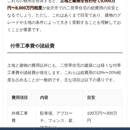
これらの費用を合算すると、
土地と建物を合わせて5,000万
円〜8,000万円程度
が金沢市での二世帯住宅の総費用の目安と
なるでしょう。ただし、これはあくまで目安であり、建物のグ
レードや土地の条件によって大きく変動することを理解してお
くことが重要です。
付帯工事費や諸経費
土地と建物の費用以外にも、二世帯住宅の建築には様々な付帯
工事費や諸経費が発生します。これらは総費用の10%〜20%程
度を占めることが一般的です。主な項目は以下の通りです。
費用項目
内容
目安
外構工事
駐車場、アプロー
100万円〜300万
費
チ、フェンス、庭、
円
植栽など
「
「