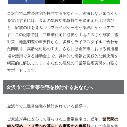
entry693
シェア
entry693
シェア
金沢市で二世帯住宅を検討するあなたへ。後悔しない家づくり
を実現するには、金沢の気候や地盤特性を踏まえた土地選び
と、家族の絆を育みつつプライバシーを守る設計が不可欠で
す。この記事では、二世帯住宅に必要な土地の広さや形状、雪
対策、地盤調査の重要性から、多様なライフスタイルに合わせ
た間取り、高齢化対応の工夫、さらには金沢市における費用相
場や活用できる補助金まで、具体的な情報と実践的な解決策を
網羅的に解説します。あなたの理想の二世帯住宅実現を力強く
サポートします。
金沢市で二世帯住宅を検討するあなたへ
金沢市で二世帯住宅を検討されている皆様へ。
ご家族が共に安心して暮らせる二世帯住宅は、近年、
世代間の
絆を深め、より豊かな暮らしを実現する選択肢
として注目を集