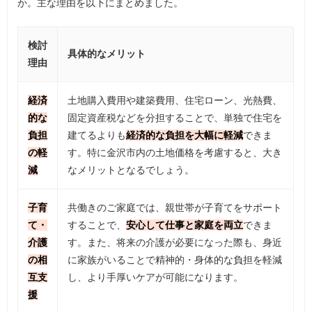
か。主な理由を以下にまとめました。
検討
具体的なメリット
理由
経済
土地購入費用や建築費用、住宅ローン、光熱費、
的な
固定資産税などを分担することで、単独で住宅を
負担
建てるよりも
経済的な負担を大幅に軽減
できま
の軽
す。特に金沢市内の土地価格を考慮すると、大き
減
なメリットとなるでしょう。
子育
共働きのご家庭では、親世帯が子育てをサポート
て・
することで、
安心して仕事と家庭を両立
できま
介護
す。また、将来の介護が必要になった際も、身近
の相
に家族がいることで精神的・身体的な負担を軽減
互支
し、より手厚いケアが可能になります。
援