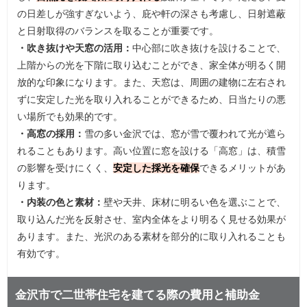
の日差しが強すぎないよう、庇や軒の深さも考慮し、日射遮蔽
と日射取得のバランスを取ることが重要です。
・吹き抜けや天窓の活用：
中心部に吹き抜けを設けることで、
上階からの光を下階に取り込むことができ、家全体が明るく開
放的な印象になります。また、天窓は、周囲の建物に左右され
ずに安定した光を取り入れることができるため、日当たりの悪
い場所でも効果的です。
・高窓の採用：
雪の多い金沢では、窓が雪で覆われて光が遮ら
れることもあります。高い位置に窓を設ける「高窓」は、積雪
の影響を受けにくく、
安定した採光を確保
できるメリットがあ
ります。
・内装の色と素材：
壁や天井、床材に明るい色を選ぶことで、
取り込んだ光を反射させ、室内全体をより明るく見せる効果が
あります。また、光沢のある素材を部分的に取り入れることも
有効です。
金沢市で二世帯住宅を建てる際の費用と補助金