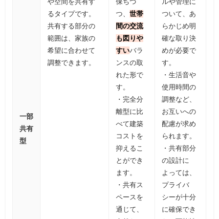
や空間を共有す
保ちつ
ルや管理に
るタイプです。
つ、
世帯
ついて、あ
共有する部分の
間の交流
らかじめ明
範囲は、家族の
も図りや
確な取り決
希望に合わせて
すい
バラ
めが必要で
調整できます。
ンスの取
す。
れた形で
・生活音や
す。
使用時間の
・完全分
調整など、
離型に比
お互いへの
一部
べて建築
配慮が求め
共有
コストを
られます。
型
抑えるこ
・共有部分
とができ
の設計に
ます。
よっては、
・共有ス
プライバ
ペースを
シーが十分
通じて、
に確保でき