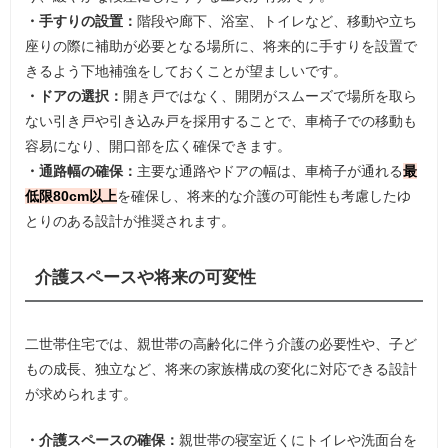
・手すりの設置：
階段や廊下、浴室、トイレなど、移動や立ち
座りの際に補助が必要となる場所に、将来的に手すりを設置で
きるよう下地補強をしておくことが望ましいです。
・ドアの選択：
開き戸ではなく、開閉がスムーズで場所を取ら
ない引き戸や引き込み戸を採用することで、車椅子での移動も
容易になり、開口部を広く確保できます。
・通路幅の確保：
主要な通路やドアの幅は、車椅子が通れる
最
低限80cm以上
を確保し、将来的な介護の可能性も考慮したゆ
とりのある設計が推奨されます。
介護スペースや将来の可変性
二世帯住宅では、親世帯の高齢化に伴う介護の必要性や、子ど
もの成長、独立など、将来の家族構成の変化に対応できる設計
が求められます。
・介護スペースの確保：
親世帯の寝室近くにトイレや洗面台を