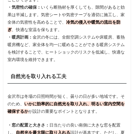
・気密性の確保：
いくら断熱材を厚くしても、隙間があると効
果は半減します。気密シートや気密テープを適切に施工し、家
全体の気密性を高めることで、
冷気の侵入や暖気の流出を防
ぎ
、快適な室温を保ちます。
・暖房計画：
金沢の冬には、全館空調システムや床暖房、蓄熱
暖房機など、家全体を均一に暖めることができる暖房システム
を検討することで、ヒートショックのリスクを低減し、快適な
室内環境を維持できます。
自然光を取り入れる工夫
金沢市は冬場の日照時間が短く、曇りの日が多い地域です。そ
のため、
いかに効率的に自然光を取り入れ、明るい室内空間を
確保するか
が設計の重要なポイントとなります。
・窓の配置と大きさ：
日当たりの良い南側に大きな窓を配置
し、
自然光を最大限に取り入れる
設計が基本です。ただし、夏