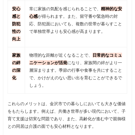
安心
常に家族の気配を感じられることで、
精神的な安
感と
心感
が得られます。また、留守番や緊急時の対
防犯
応、防犯面においても、複数の世帯が暮らすこと
性の
で単独世帯よりも安心感が高まります。
向上
家族
物理的な距離が近くなることで、
日常的なコミュ
の絆
ニケーションが活発
になり、家族間の絆がより一
の深
層深まります。季節の行事や食事を共にすること
化
で、かけがえのない思い出を育むことができるで
しょう。
これらのメリットは、金沢市での暮らしにおいても大きな価値
をもたらします。例えば、共働き世帯が多い現代において、子
育て支援は切実な問題であり、また、高齢化が進む中で親御様
との同居は介護の面でも安心材料となります。