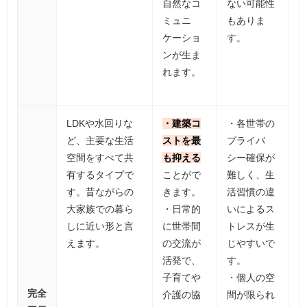
自然なコ
ない可能性
ミュニ
もありま
ケーショ
す。
ンが生ま
れます。
LDKや水回りな
・建築コ
・各世帯の
ど、主要な生活
ストを最
プライバ
空間をすべて共
も抑える
シー確保が
有するタイプで
ことがで
難しく、生
す。昔ながらの
きます。
活習慣の違
大家族での暮ら
・日常的
いによるス
しに近い形と言
に世帯間
トレスが生
えます。
の交流が
じやすいで
活発で、
す。
子育てや
・個人の空
完全
介護の協
間が限られ