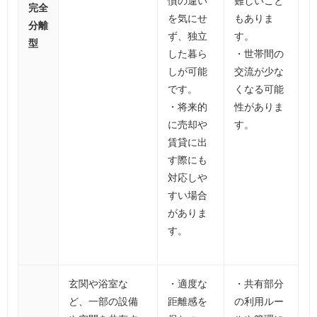
慣の違い
難しいこと
完全
を気にせ
もありま
分離
ず、独立
す。
型
した暮ら
・世帯間の
しが可能
交流が少な
です。
くなる可能
・将来的
性がありま
に売却や
す。
賃貸に出
す際にも
対応しや
すい場合
がありま
す。
玄関や浴室な
・適度な
・共有部分
ど、一部の設備
距離感を
の利用ルー