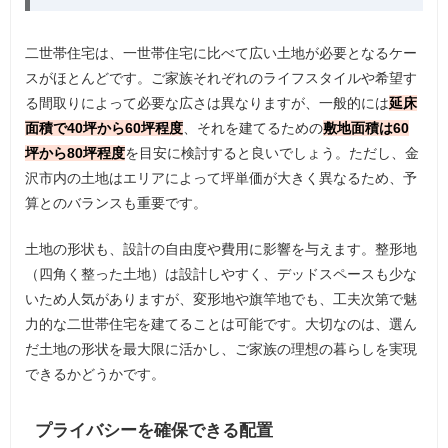
二世帯住宅は、一世帯住宅に比べて広い土地が必要となるケー
スがほとんどです。ご家族それぞれのライフスタイルや希望す
る間取りによって必要な広さは異なりますが、一般的には
延床
面積で40坪から60坪程度
、それを建てるための
敷地面積は60
坪から80坪程度
を目安に検討すると良いでしょう。ただし、金
沢市内の土地はエリアによって坪単価が大きく異なるため、予
算とのバランスも重要です。
土地の形状も、設計の自由度や費用に影響を与えます。整形地
（四角く整った土地）は設計しやすく、デッドスペースも少な
いため人気がありますが、変形地や旗竿地でも、工夫次第で魅
力的な二世帯住宅を建てることは可能です。大切なのは、選ん
だ土地の形状を最大限に活かし、ご家族の理想の暮らしを実現
できるかどうかです。
プライバシーを確保できる配置