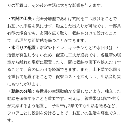
りの配置は、その後の生活に大きな影響を与えます。
・玄関の工夫：
完全分離型であれば玄関を二つ設けることで、
お互いの来客を気にせず、独立した出入りが可能です。一部共
有型の場合でも、玄関を広く取り、収納を分けて設けること
で、心理的な距離感を保つことができます。
・水回りの配置：
浴室やトイレ、キッチンなどの水回りは、生
活音が発生しやすいため、配置に工夫が必要です。各世帯の寝
室から離れた場所に配置したり、間に収納や廊下を挟んだりす
ることで、音の伝わりを軽減できます。また、上下階で水回り
を重ねて配置することで、配管コストを抑えつつ、生活音対策
にもつながります。
・動線の分離：
各世帯の生活動線が交錯しないよう、独立した
動線を確保することも重要です。例えば、親世帯は1階で生活
が完結するよう配置し、子世帯は2階で主な生活を送るなど、
フロアごとに役割を分けることで、お互いの生活を尊重できま
す。