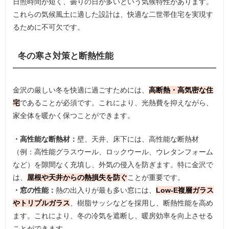
日照時間が短く、曇りの日が多いという気候特性があります。
これらの気候風土に適した設計は、快適な二世帯住宅を実現す
るために不可欠です。
冬の寒さ対策と断熱性能
金沢の厳しい冬を快適に過ごすためには、
高断熱・高気密な住
宅
であることが必須です。これにより、光熱費を抑えながら、
家全体を暖かく保つことができます。
・高性能な断熱材：
壁、天井、床下には、高性能な断熱材
（例：高性能グラスウール、ロックウール、ウレタンフォーム
など）を隙間なく充填し、外気の侵入を防ぎます。特に金沢で
は、
屋根や天井からの熱損失を防ぐ
ことが重要です。
・窓の性能：
熱の出入りが最も多い窓には、
Low-E複層ガラス
やトリプルガラス
、樹脂サッシなどを採用し、断熱性能を高め
ます。これにより、冬の冷気を遮断し、暖房効率を向上させる
ことができます。