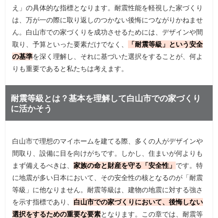
え」の具体的な指標となります。耐震性能を軽視した家づくり
は、万が一の際に取り返しのつかない後悔につながりかねませ
ん。白山市での家づくりを成功させるためには、デザインや間
取り、予算といった要素だけでなく、
「耐震等級」という安全
の基準
を深く理解し、それに基づいた選択をすることが、何よ
りも重要であると私たちは考えます。
耐震等級とは？基本を理解して白山市での家づくり
に活かそう
白山市で理想のマイホームを建てる際、多くの人がデザインや
間取り、設備に目を向けがちです。しかし、住まいが何よりも
まず備えるべきは、
家族の命と財産を守る「安全性」
です。特
に地震が多い日本において、その安全性の核となるのが「耐震
等級」に他なりません。耐震等級は、建物の地震に対する強さ
を示す指標であり、
白山市での家づくりにおいて、後悔しない
選択をするための重要な要素
となります。この章では、耐震等