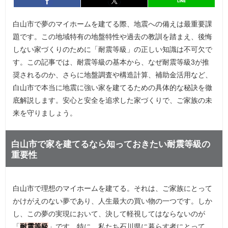
entry692
シェア
entry692
シェア
白山市で夢のマイホームを建てる際、地震への備えは最重要課
題です。この地域特有の地盤特性や過去の教訓を踏まえ、後悔
しない家づくりのために「耐震等級」の正しい知識は不可欠で
す。この記事では、耐震等級の基本から、なぜ耐震等級3が推
奨されるのか、さらに地盤調査や構造計算、補助金活用など、
白山市で本当に地震に強い家を建てるための具体的な秘訣を徹
底解説します。安心と安全を追求した家づくりで、ご家族の未
来を守りましょう。
白山市で家を建てるなら知っておきたい耐震等級の
重要性
白山市で理想のマイホームを建てる。それは、ご家族にとって
かけがえのない夢であり、人生最大の買い物の一つです。しか
し、この夢の実現において、決して軽視してはならないのが
「
耐震等級
」です。特に、私たち石川県に暮らす者にとって、