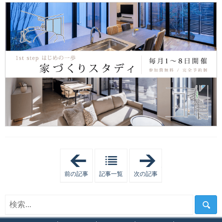
「
「
【
後
専
悔
前の記事
記事一覧
次の記事
門
し
家
な
が
い
解
！
説
金
】
沢
「
市
「
「