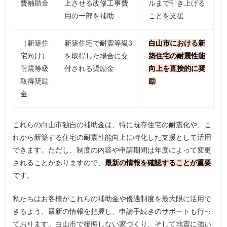
費補助金
上させる改修工事費
ルまで引き上げる
用の一部を補助
ことを支援
（新築住
新築住宅で耐震等級3
白山市における新
宅向け）
を取得した場合に交
築住宅の耐震性能
耐震等級
付される奨励金
向上を直接的に奨
取得奨励
励
金
これらの白山市独自の補助金は、特に既存住宅の耐震化や、こ
れから新築する住宅の耐震性能向上に特化した支援として活用
できます。ただし、制度の内容や申請期間は年度によって変更
されることがありますので、
最新の情報を確認することが重要
です。
私たちはお客様がこれらの補助金や優遇制度を最大限に活用で
きるよう、最新の情報を把握し、申請手続きのサポートも行っ
ております。白山市で後悔しない家づくり、そして地震に強い