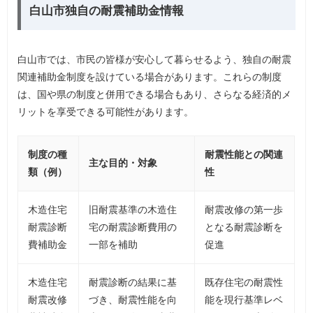
白山市独自の耐震補助金情報
白山市では、市民の皆様が安心して暮らせるよう、独自の耐震
関連補助金制度を設けている場合があります。これらの制度
は、国や県の制度と併用できる場合もあり、さらなる経済的メ
リットを享受できる可能性があります。
制度の種
耐震性能との関連
主な目的・対象
類（例）
性
木造住宅
旧耐震基準の木造住
耐震改修の第一歩
耐震診断
宅の耐震診断費用の
となる耐震診断を
費補助金
一部を補助
促進
木造住宅
耐震診断の結果に基
既存住宅の耐震性
耐震改修
づき、耐震性能を向
能を現行基準レベ