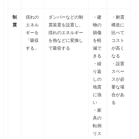
制
揺れの
ダンパーなどの制
・建
・耐震
震
エネル
震装置を設置し、
物の
構造に
ギーを
揺れのエネルギー
損傷
比べて
「吸収
を熱などに変換し
を軽
コスト
する」
て吸収する
減で
が高く
きる
なる
・繰
・設置
り返
スペー
しの
スが必
地震
要な場
に強
合があ
い
る
・家
具の
転倒
リス