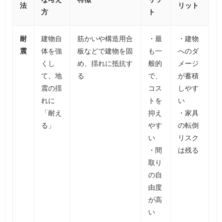
法
リット
方
ト
耐
建物自
筋かいや構造用合
・最
・建物
震
体を強
板などで建物を固
も一
へのダ
くし
め、揺れに抵抗す
般的
メージ
て、地
る
で、
が蓄積
震の揺
コス
しやす
れに
トを
い
「耐え
抑え
・家具
る」
やす
の転倒
い
リスク
・間
は残る
取り
の自
由度
が高
い