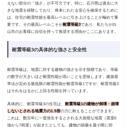
えない部分の「強さ」が不可欠です。特に、石川県は過去に大
きな地震を経験しており、将来にわたる安心を確保するために
は、住宅の耐震性能を最高レベルに引き上げることが極めて重
要です。その最高レベルこそが
耐震等級3
であり、私たちが白
山市のお客様に自信を持って推奨する理由がここにあります。
耐震等級3の具体的な強さと安全性
耐震等級は、地震に対する建物の強さを示す指標であり、等級
の数字が大きいほど耐震性能が高いことを意味します。建築基
準法が定める最低限の耐震性能が耐震等級1ですが、耐震等級3
はそれをはるかに上回る性能を持っています。
具体的に、耐震等級3の住宅は、
耐震等級1の建物が倒壊・崩壊
しないとされる地震力の1.5倍
の力に耐えることができます。
これは、数百年に一度発生するとされる大規模な地震（震度6
強から7程度）が起きたとしても、建物の損傷を最小限に抑