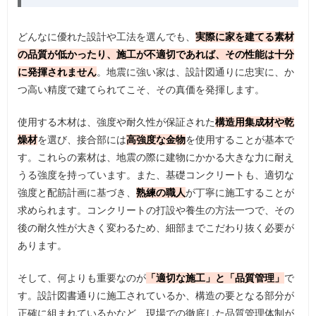
どんなに優れた設計や工法を選んでも、
実際に家を建てる素材
の品質が低かったり、施工が不適切であれば、その性能は十分
に発揮されません
。地震に強い家は、設計図通りに忠実に、か
つ高い精度で建てられてこそ、その真価を発揮します。
使用する木材は、強度や耐久性が保証された
構造用集成材や乾
燥材
を選び、接合部には
高強度な金物
を使用することが基本で
す。これらの素材は、地震の際に建物にかかる大きな力に耐え
うる強度を持っています。また、基礎コンクリートも、適切な
強度と配筋計画に基づき、
熟練の職人
が丁寧に施工することが
求められます。コンクリートの打設や養生の方法一つで、その
後の耐久性が大きく変わるため、細部までこだわり抜く必要が
あります。
そして、何よりも重要なのが
「適切な施工」と「品質管理」
で
す。設計図書通りに施工されているか、構造の要となる部分が
正確に組まれているかなど、現場での徹底した品質管理体制が