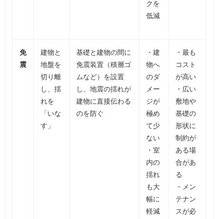
クを
低減
免
建物と
基礎と建物の間に
・建
・最も
震
地盤を
免震装置（積層ゴ
物へ
コスト
切り離
ムなど）を設置
のダ
が高い
し、揺
し、地震の揺れが
メー
・広い
れを
建物に直接伝わる
ジが
敷地や
「いな
のを防ぐ
極め
基礎の
す」
て少
形状に
ない
制約が
・室
ある場
内の
合があ
揺れ
る
も大
・メン
幅に
テナン
軽減
スが必