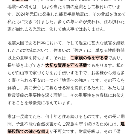
地震への備えは、もはや当たり前の意識として根付いていま
す。2024年元日に発生した能登半島地震は、その脅威を改めて
私たちに突きつけました。多くの尊い命が失われ、住み慣れた
家が崩れ去る光景は、決して他人事ではありません。
地震大国である日本において、そして過去に甚大な被害を経験
したこの地域において、住まいの「強さ」は、単なる性能数値
以上の意味を持ちます。それは、
ご家族の命を守る砦
であり、
長年築き上げてきた
大切な資産を守る基盤
でもあります。私た
ちが白山市で家づくりをお手伝いする中で、お客様から最も多
く寄せられる不安の一つが「地震への強さ」です。その不安を
解消し、真に安心して暮らせる家を提供するために、私たちは
耐震等級の重要性を深く理解し、その重要性をお客様にお伝え
することを最優先に考えています。
家は一度建てたら、何十年と住み続けるものです。その長い期
間、予測不能な自然災害からご家族を守り続けるためには、
建
築段階での確かな備え
が不可欠です。耐震等級は、その「備