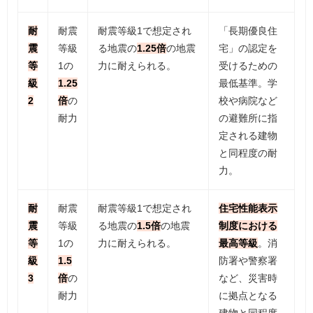
耐
耐震
耐震等級1で想定され
「長期優良住
震
等級
る地震の
1.25倍
の地震
宅」の認定を
等
1の
力に耐えられる。
受けるための
級
1.25
最低基準。学
2
倍
の
校や病院など
耐力
の避難所に指
定される建物
と同程度の耐
力。
耐
耐震
耐震等級1で想定され
住宅性能表示
震
等級
る地震の
1.5倍
の地震
制度における
等
1の
力に耐えられる。
最高等級
。消
級
1.5
防署や警察署
3
倍
の
など、災害時
耐力
に拠点となる
建物と同程度