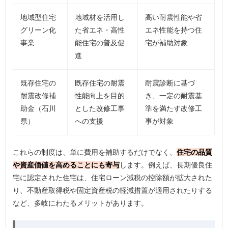
地域型住宅
地域材を活用し
高い耐震性能や省
グリーン化
た省エネ・高性
エネ性能を持つ住
事業
能住宅の普及促
宅が補助対象
進
既存住宅の
既存住宅の耐震
耐震診断に基づ
耐震改修補
性能向上を目的
き、一定の耐震基
助金（石川
とした改修工事
準を満たす改修工
県）
への支援
事が対象
これらの制度は、単に費用を補助するだけでなく、
住宅の品質
や資産価値を高めることにも寄与
します。例えば、長期優良住
宅に認定された住宅は、住宅ローン減税の控除額が拡大された
り、不動産取得税や固定資産税の軽減措置が適用されたりする
など、多岐にわたるメリットがあります。