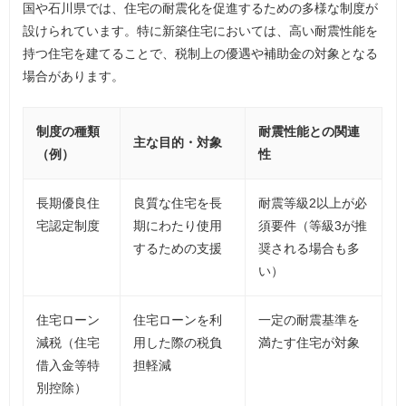
国や石川県では、住宅の耐震化を促進するための多様な制度が
設けられています。特に新築住宅においては、高い耐震性能を
持つ住宅を建てることで、税制上の優遇や補助金の対象となる
場合があります。
制度の種類
耐震性能との関連
主な目的・対象
（例）
性
長期優良住
良質な住宅を長
耐震等級2以上が必
宅認定制度
期にわたり使用
須要件（等級3が推
するための支援
奨される場合も多
い）
住宅ローン
住宅ローンを利
一定の耐震基準を
減税（住宅
用した際の税負
満たす住宅が対象
借入金等特
担軽減
別控除）