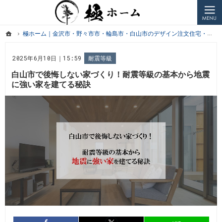
プロの目線からご提案。金沢市・野々市・白山市・かほく市などのデザイン注文住宅・高気密高断
極ホームコラム｜金沢市・野々市市・白山市・かほく市などの新築戸建・注文住宅、ペットと暮ら
ホーム
極ホーム｜金沢市・野々市市・輪島市・白山市のデザイン注文住宅・高気密高断熱住宅・ペットと暮らす家・リフォームを手がける工務店のお役立ちコラム
ホーム
極ホーム｜金沢市・野々市市・輪島市・白山市のデザイン注文住宅・高気密高断熱住宅・ペットと暮らす家・リフォームを手がける工務店のお役立ちコラム
2025年6月10日｜15:59
耐震等級
白山市で後悔しない家づくり！耐震等級の基本から地震
に強い家を建てる秘訣