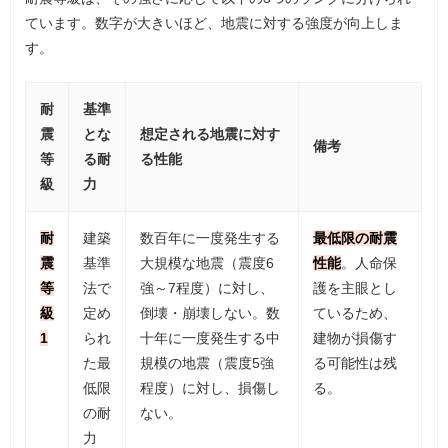
ています。数字が大きいほど、地震に対する強度が向上しま
す。
耐
基準
震
とな
想定される地震に対す
備考
等
る耐
る性能
級
力
耐
建築
数百年に一度発生する
最低限の耐震
震
基準
大規模な地震（震度6
性能
。人命保
等
法で
強～7程度）に対し、
護を主眼とし
級
定め
倒壊・崩壊しない。数
ているため、
1
られ
十年に一度発生する中
建物が損傷す
た最
規模の地震（震度5強
る可能性は残
低限
程度）に対し、損傷し
る。
の耐
ない。
力