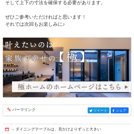
そして上下の寸法を確保する必要があります。
ぜひご参考いただければと思います！
それでは次回もお楽しみに♪
パーマリンク
entry605
ツイート
シェア
entry605
entry605
ダイニングテーブルは、見かけよりずっと大きい
Home